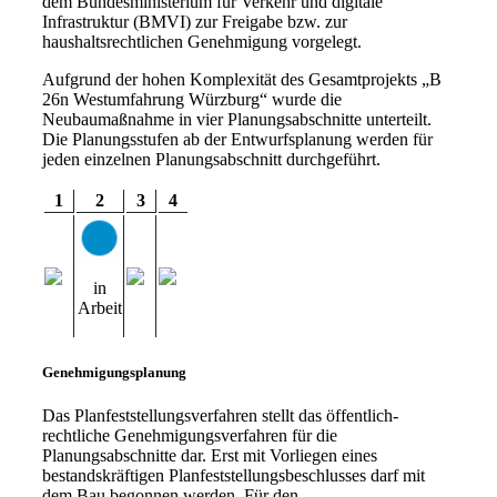
dem Bundesministerium für Verkehr und digitale
Infrastruktur (BMVI) zur Freigabe bzw. zur
haushaltsrechtlichen Genehmigung vorgelegt.
Aufgrund der hohen Komplexität des Gesamtprojekts „B
26n Westumfahrung Würzburg“ wurde die
Neubaumaßnahme in vier Planungsabschnitte unterteilt.
Die Planungsstufen ab der Entwurfsplanung werden für
jeden einzelnen Planungsabschnitt durchgeführt.
1
2
3
4
in
Arbeit
Genehmigungsplanung
Das Planfeststellungsverfahren stellt das öffentlich-
rechtliche Genehmigungsverfahren für die
Planungsabschnitte dar. Erst mit Vorliegen eines
bestandskräftigen Planfeststellungsbeschlusses darf mit
dem Bau begonnen werden. Für den