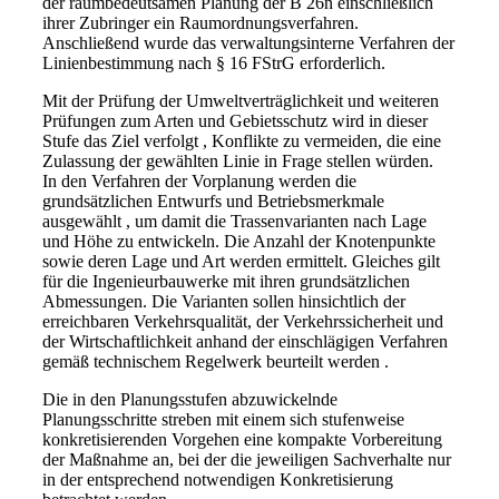
der raumbedeutsamen Planung der B 26n einschließlich
ihrer Zubringer ein Raumordnungsverfahren.
Anschließend wurde das verwaltungsinterne Verfahren der
Linienbestimmung nach § 16 FStrG erforderlich.
Mit der Prüfung der Umweltverträglichkeit und weiteren
Prüfungen zum Arten und Gebietsschutz wird in dieser
Stufe das Ziel verfolgt , Konflikte zu vermeiden, die eine
Zulassung der gewählten Linie in Frage stellen würden.
In den Verfahren der Vorplanung werden die
grundsätzlichen Entwurfs und Betriebsmerkmale
ausgewählt , um damit die Trassenvarianten nach Lage
und Höhe zu entwickeln. Die Anzahl der Knotenpunkte
sowie deren Lage und Art werden ermittelt. Gleiches gilt
für die Ingenieurbauwerke mit ihren grundsätzlichen
Abmessungen. Die Varianten sollen hinsichtlich der
erreichbaren Verkehrsqualität, der Verkehrssicherheit und
der Wirtschaftlichkeit anhand der einschlägigen Verfahren
gemäß technischem Regelwerk beurteilt werden .
Die in den Planungsstufen abzuwickelnde
Planungsschritte streben mit einem sich stufenweise
konkretisierenden Vorgehen eine kompakte Vorbereitung
der Maßnahme an, bei der die jeweiligen Sachverhalte nur
in der entsprechend notwendigen Konkretisierung