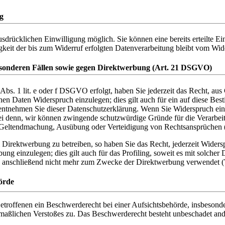
g
sdrücklichen Einwilligung möglich. Sie können eine bereits erteilte Ein
keit der bis zum Widerruf erfolgten Datenverarbeitung bleibt vom Wid
esonderen Fällen sowie gegen Direktwerbung (Art. 21 DSGVO)
bs. 1 lit. e oder f DSGVO erfolgt, haben Sie jederzeit das Recht, aus 
en Daten Widerspruch einzulegen; dies gilt auch für ein auf diese Best
 entnehmen Sie dieser Datenschutzerklärung. Wenn Sie Widerspruch ein
ei denn, wir können zwingende schutzwürdige Gründe für die Verarbeit
er Geltendmachung, Ausübung oder Verteidigung von Rechtsansprüche
Direktwerbung zu betreiben, so haben Sie das Recht, jederzeit Widersp
 einzulegen; dies gilt auch für das Profiling, soweit es mit solcher
n anschließend nicht mehr zum Zwecke der Direktwerbung verwendet 
örde
roffenen ein Beschwerderecht bei einer Aufsichtsbehörde, insbesonde
utmaßlichen Verstoßes zu. Das Beschwerderecht besteht unbeschadet ande