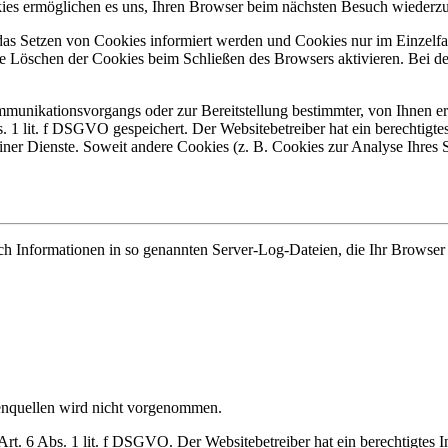
okies ermöglichen es uns, Ihren Browser beim nächsten Besuch wiederz
r das Setzen von Cookies informiert werden und Cookies nur im Einzelf
he Löschen der Cookies beim Schließen des Browsers aktivieren. Bei d
munikationsvorgangs oder zur Bereitstellung bestimmter, von Ihnen e
. 1 lit. f DSGVO gespeichert. Der Websitebetreiber hat ein berechtigt
seiner Dienste. Soweit andere Cookies (z. B. Cookies zur Analyse Ihres 
ch Informationen in so genannten Server-Log-Dateien, die Ihr Browser 
nquellen wird nicht vorgenommen.
rt. 6 Abs. 1 lit. f DSGVO. Der Websitebetreiber hat ein berechtigtes In